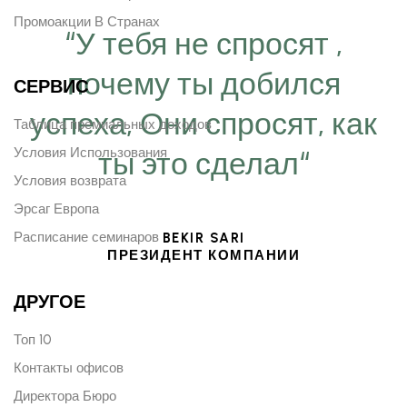
Промоакции В Странах
“У тебя не спросят ,
почему ты добился
СЕРВИС
успеха, Они спросят, как
Таблица премиальных доходов
Условия Использования
ты это сделал“
Условия возврата
Эрсаг Европа
Расписание семинаров
BEKIR SARI
ПРЕЗИДЕНТ КОМПАНИИ
ДРУГОЕ
Топ 10
Контакты офисов
Директора Бюро