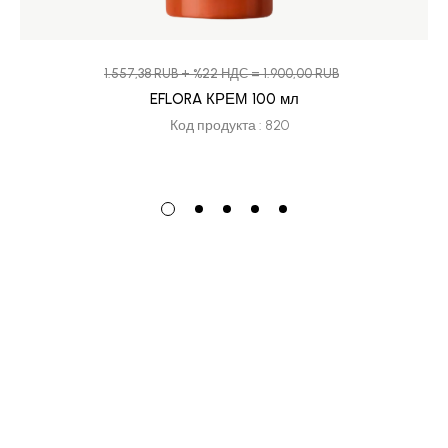
1.557,38 RUB + %22 НДС = 1.900,00 RUB
EFLORA КРЕМ 100 мл
Код продукта : 820
Группы Продукции
''Самый естественный вид ухода''