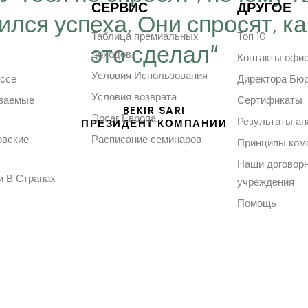
СЕРВИС
ДРУГОЕ
ился успеха, Они спросят, ка
Таблица премиальных
Топ 10
это сделал“
доходов
Контакты офи
Условия Использования
ессе
Директора Бю
Условия возврата
аваемые
Сертификаты
BEKIR SARI
Эрсаг Европа
Результаты ан
ПРЕЗИДЕНТ КОМПАНИИ
овские
Расписание семинаров
Принципы ком
Наши договор
и В Странах
учреждения
Помощь