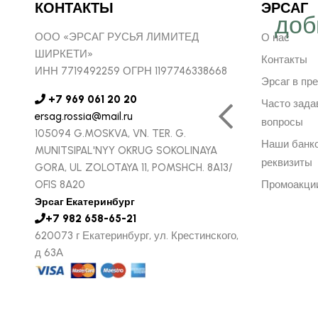
КОНТАКТЫ
ЭРСАГ
ергичнее, передавая
доб
ООО «ЭРСАГ РУСЬЯ ЛИМИТЕД
О нас
безграничную веру в
ШИРКЕТИ»
Контакты
ИНН 7719492259 ОГРН 1197746338668
ую компанию Эрсаг"
Эрсаг в пр
+7 969 061 20 20
Часто зад
ersag.rossia@mail.ru
вопросы
105094 G.MOSKVA, VN. TER. G.
ОЛЬФ ПЕЧЕНИЦЫН
Наши банк
MUNITSIPAL'NYY OKRUG SOKOLINAYA
ЬНЫЙ ДИРЕКТОР РОССИИ
реквизиты
GORA, UL ZOLOTAYA 11, POMSHCH. 8A13/
OFIS 8A20
Промоакци
Эрсаг Екатеринбург
+7 982 658-65-21
620073 г Екатеринбург, ул. Крестинского,
д 63А