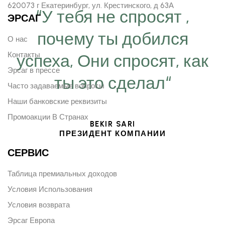
620073 г Екатеринбург, ул. Крестинского, д 63А
“У тебя не спросят ,
ЭРСАГ
почему ты добился
О нас
Контакты
успеха, Они спросят, как
Эрсаг в прессе
ты это сделал“
Часто задаваемые вопросы
Наши банковские реквизиты
Промоакции В Странах
BEKIR SARI
ПРЕЗИДЕНТ КОМПАНИИ
СЕРВИС
Таблица премиальных доходов
Условия Использования
Условия возврата
Эрсаг Европа