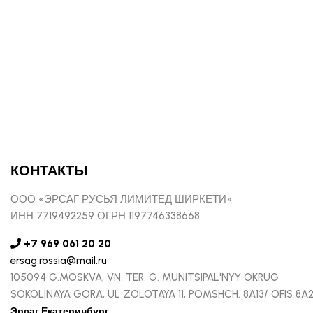
КОНТАКТЫ
ООО «ЭРСАГ РУСЬЯ ЛИМИТЕД ШИРКЕТИ»
ИНН 7719492259 ОГРН 1197746338668
+7 969 061 20 20
ersag.rossia@mail.ru
105094 G.MOSKVA, VN. TER. G. MUNITSIPAL'NYY OKRUG
SOKOLINAYA GORA, UL ZOLOTAYA 11, POMSHCH. 8A13/ OFIS 8A
Эрсаг Екатеринбург