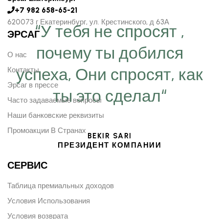
+7 982 658-65-21
620073 г Екатеринбург, ул. Крестинского, д 63А
“У тебя не спросят ,
ЭРСАГ
почему ты добился
О нас
успеха, Они спросят, как
Контакты
Эрсаг в прессе
ты это сделал“
Часто задаваемые вопросы
Наши банковские реквизиты
Промоакции В Странах
BEKIR SARI
ПРЕЗИДЕНТ КОМПАНИИ
СЕРВИС
Таблица премиальных доходов
Условия Использования
Условия возврата