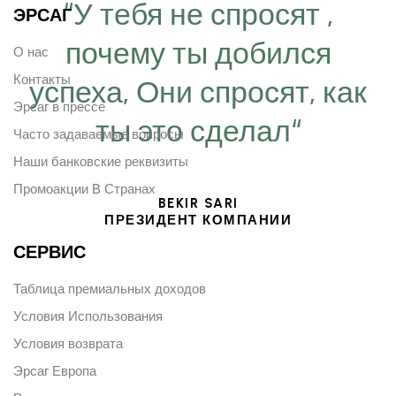
“У тебя не спросят ,
ЭРСАГ
почему ты добился
О нас
Контакты
успеха, Они спросят, как
Эрсаг в прессе
ты это сделал“
Часто задаваемые вопросы
Наши банковские реквизиты
Промоакции В Странах
BEKIR SARI
ПРЕЗИДЕНТ КОМПАНИИ
СЕРВИС
Таблица премиальных доходов
Условия Использования
Условия возврата
Эрсаг Европа