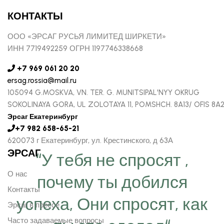
КОНТАКТЫ
ООО «ЭРСАГ РУСЬЯ ЛИМИТЕД ШИРКЕТИ»
ИНН 7719492259 ОГРН 1197746338668
+7 969 061 20 20
ersag.rossia@mail.ru
105094 G.MOSKVA, VN. TER. G. MUNITSIPAL'NYY OKRUG
SOKOLINAYA GORA, UL ZOLOTAYA 11, POMSHCH. 8A13/ OFIS 8A
Эрсаг Екатеринбург
+7 982 658-65-21
620073 г Екатеринбург, ул. Крестинского, д 63А
ЭРСАГ
“У тебя не спросят ,
О нас
почему ты добился
Контакты
успеха, Они спросят, как
Эрсаг в прессе
Часто задаваемые вопросы