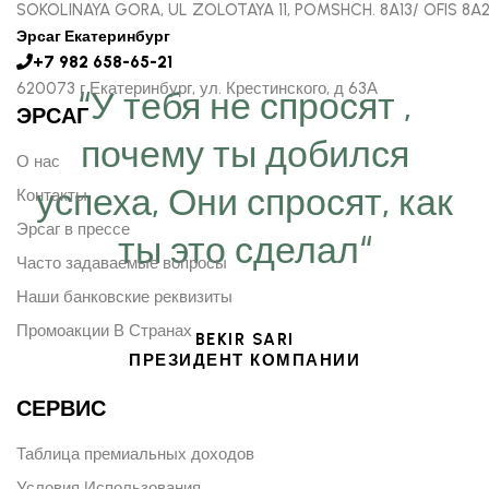
SOKOLINAYA GORA, UL ZOLOTAYA 11, POMSHCH. 8A13/ OFIS 8A
Эрсаг Екатеринбург
+7 982 658-65-21
620073 г Екатеринбург, ул. Крестинского, д 63А
“У тебя не спросят ,
ЭРСАГ
почему ты добился
О нас
успеха, Они спросят, как
Контакты
Эрсаг в прессе
ты это сделал“
Часто задаваемые вопросы
Наши банковские реквизиты
Промоакции В Странах
BEKIR SARI
ПРЕЗИДЕНТ КОМПАНИИ
СЕРВИС
Таблица премиальных доходов
Условия Использования