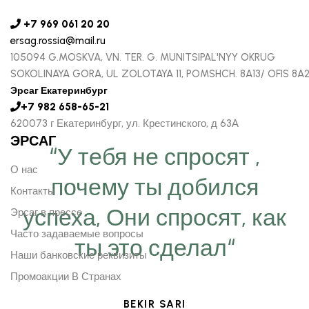
+7 969 061 20 20
ersag.rossia@mail.ru
105094 G.MOSKVA, VN. TER. G. MUNITSIPAL'NYY OKRUG
SOKOLINAYA GORA, UL ZOLOTAYA 11, POMSHCH. 8A13/ OFIS 8A
Эрсаг Екатеринбург
+7 982 658-65-21
620073 г Екатеринбург, ул. Крестинского, д 63А
ЭРСАГ
“У тебя не спросят ,
О нас
почему ты добился
Контакты
успеха, Они спросят, как
Эрсаг в прессе
Часто задаваемые вопросы
ты это сделал“
Наши банковские реквизиты
Промоакции В Странах
BEKIR SARI