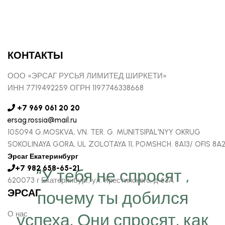
КОНТАКТЫ
ООО «ЭРСАГ РУСЬЯ ЛИМИТЕД ШИРКЕТИ»
ИНН 7719492259 ОГРН 1197746338668
+7 969 061 20 20
ersag.rossia@mail.ru
105094 G.MOSKVA, VN. TER. G. MUNITSIPAL'NYY OKRUG
SOKOLINAYA GORA, UL ZOLOTAYA 11, POMSHCH. 8A13/ OFIS 8A
Эрсаг Екатеринбург
+7 982 658-65-21
“У тебя не спросят ,
620073 г Екатеринбург, ул. Крестинского, д 63А
ЭРСАГ
почему ты добился
О нас
успеха, Они спросят, как