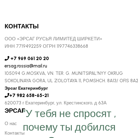
КОНТАКТЫ
ООО «ЭРСАГ РУСЬЯ ЛИМИТЕД ШИРКЕТИ»
ИНН 7719492259 ОГРН 1197746338668
+7 969 061 20 20
ersag.rossia@mail.ru
105094 G.MOSKVA, VN. TER. G. MUNITSIPAL'NYY OKRUG
SOKOLINAYA GORA, UL ZOLOTAYA 11, POMSHCH. 8A13/ OFIS 8A
Эрсаг Екатеринбург
+7 982 658-65-21
620073 г Екатеринбург, ул. Крестинского, д 63А
ЭРСАГ
“У тебя не спросят ,
О нас
почему ты добился
Контакты