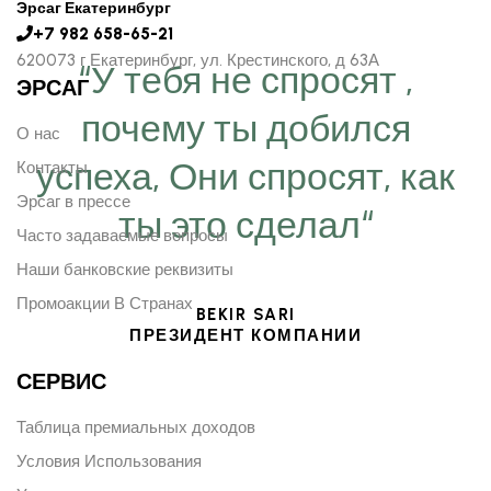
Эрсаг Екатеринбург
+7 982 658-65-21
620073 г Екатеринбург, ул. Крестинского, д 63А
“У тебя не спросят ,
ЭРСАГ
почему ты добился
О нас
успеха, Они спросят, как
Контакты
Эрсаг в прессе
ты это сделал“
Часто задаваемые вопросы
Наши банковские реквизиты
Промоакции В Странах
BEKIR SARI
ПРЕЗИДЕНТ КОМПАНИИ
СЕРВИС
Таблица премиальных доходов
Условия Использования