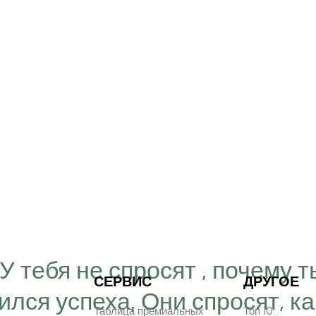
“У тебя не спросят , почему т
СЕРВИС
ДРУГОЕ
ился успеха, Они спросят, ка
Таблица премиальных
Топ 10