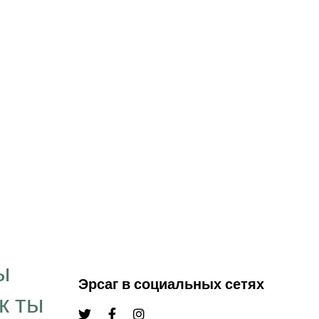
“Цель, которую мы
визуализируем в свое
ы
Эрсаг в социальных сетях
временем превращае
к ты