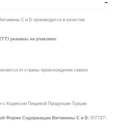
итамины C и D производится в качестве
T) указаны на упаковке.​
личается от страны происхождения самого
и с Кодексом Пищевой Продукции Турции.
ой Форме Содержащая Витамины C и D:
017727-