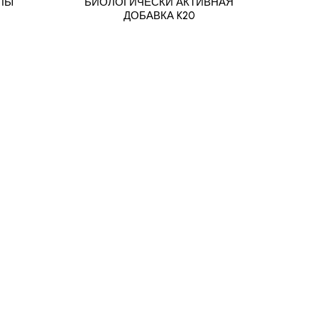
ЛЫ
БИОЛОГИЧЕСКИ АКТИВНАЯ
БО
ДОБАВКА K20