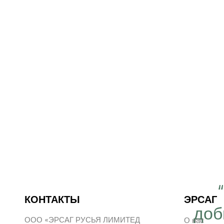
 важно работать ещё
КОНТАКТЫ
ЭРСАГ
ергичнее, передавая
доб
ООО «ЭРСАГ РУСЬЯ ЛИМИТЕД
О нас