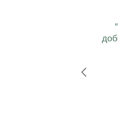
 важно работать ещё
ергичнее, передавая
доб
безграничную веру в
ую компанию Эрсаг"
ОЛЬФ ПЕЧЕНИЦЫН
ЬНЫЙ ДИРЕКТОР РОССИИ