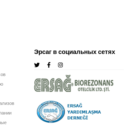
Эрсаг в социальных сетях
сов
ро
ализов
пании
ные