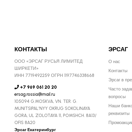
КОНТАКТЫ
ЭРСАГ
ООО «ЭРСАГ РУСЬЯ ЛИМИТЕД
О нас
ШИРКЕТИ»
Контакты
ИНН 7719492259 ОГРН 1197746338668
Эрсаг в пр
+7 969 061 20 20
Часто зад
ersag.rossia@mail.ru
вопросы
105094 G.MOSKVA, VN. TER. G.
Наши банк
MUNITSIPAL'NYY OKRUG SOKOLINAYA
реквизиты
GORA, UL ZOLOTAYA 11, POMSHCH. 8A13/
OFIS 8A20
Промоакци
Эрсаг Екатеринбург